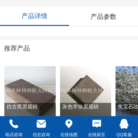
产品详情
产品参数
推荐产品
仿古黑景观砖
灰色半块景观砖
焦宝石
电话咨询
信息咨询
在线地图
在线留言
QQ客服