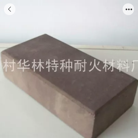
仿古黑景观砖