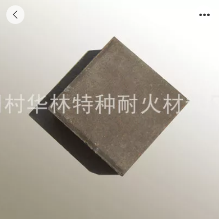
灰色半块景观砖