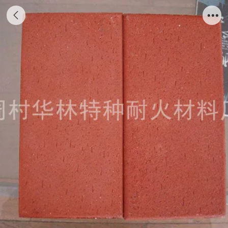
红色麻点烧结砖